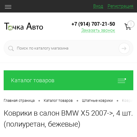
Вход
Регистрация
+7 (914) 707‒21‒50
0
Заказать звонок
Каталог товаров
•
•
•
Главная страница
Каталог товаров
Штатные коврики
Коврики 
Коврики в салон BMW X5 2007->, 4 шт.
(полиуретан, бежевые)