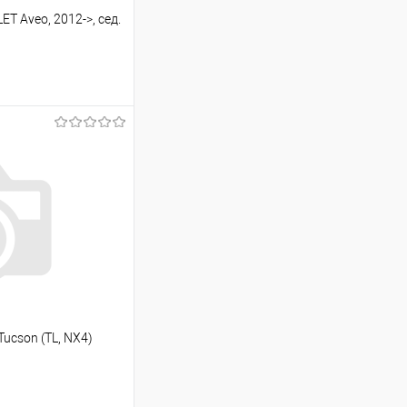
T Aveo, 2012->, сед.
ину
Сравнение
Под заказ
ucson (TL, NX4)