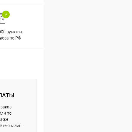
000 пунктов
Весь ассортимент
воза по РФ
сертифицирован
ЛАТЫ
 заказ
или по
ли же
айте онлайн.