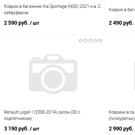
Коврик в багажник Kia Sportage (NQ5) 2021-н.в. С
Коврик в баг
сабвуфером
2 590 руб.
2 490 руб.
/ шт
В корзину
Купить в 1 клик
Сравнение
Купить в 1
В избранное
Под заказ
В избранно
Renault Logan I (2006-2014) салон (3D с
Коврики в сал
подпятником)
(полиуретан)
3 190 руб.
2 990 руб.
/ шт