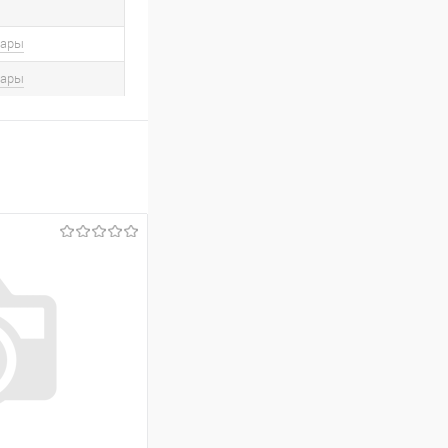
вары
вары