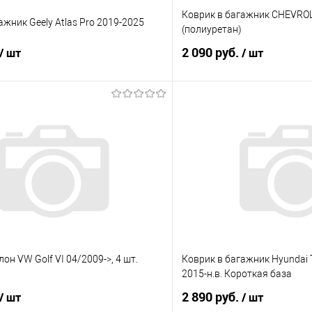
Коврик в багажник CHEVROLE
ажник Geely Atlas Pro 2019-2025
(полиуретан)
2 090 руб.
/ шт
/ шт
В корзину
В корз
 клик
Сравнение
Купить в 1 клик
е
Под заказ
В избранное
он VW Golf VI 04/2009->, 4 шт.
Коврик в багажник Hyundai T
2015-н.в. Короткая база
2 890 руб.
/ шт
/ шт