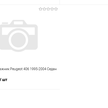
В корзину
В корз
 клик
Сравнение
Купить в 1 клик
е
Под заказ
В избранное
ажник Peugeot 406 1995-2004 Седан
/ шт
В корзину