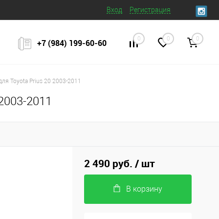
Вход
Регистрация
0
0
0
+7 (984) 199‒60‒60
ля Toyota Prius 20 2003-2011
2003-2011
2 490 руб.
/ шт
В корзину