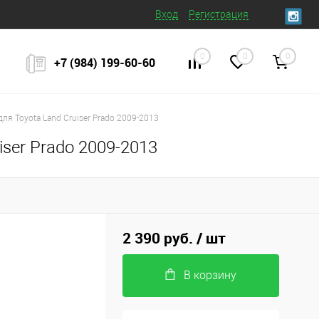
Вход
Регистрация
0
0
0
+7 (984) 199‒60‒60
я Toyota Land Cruiser Prado 2009-2013
ser Prado 2009-2013
2 390 руб.
/ шт
В корзину