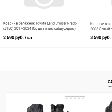
Коврик в багажник Toyota Land Cruiser Prado
Коврики в са
(J150) 2017-2024 (Со штатным сабвуфером)
2003 Левый 
Бежевый
2 690 руб.
3 590 руб.
/ шт
В корзину
Купить в 1 клик
Сравнение
Купить в 1
В избранное
Под заказ
В избранно
С