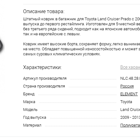
Описание товара:
Штатный коврик в багажник для Toyota Land Cruiser Prado с 20
выпуска до первого рестайлинга. Изготовлен для 5-местной 
без третьего ряда сидений, подходит как на японские автомо
так и на европейские с левым.
Коврик имеет высокие борта, сохраняет форму, легко вынима
на место. Обладает повышенной износостойкостью и может 
самых суровых климатических условиях.
Характеристики:
Все хара
Артикул производителя
NLC.48.28
Страна производителя
Россия
Бренд
ELEMENT
Марка
Toyota
Модель
Land Cruis
Год выпуска
2009 - 201
Материал
Полиурета