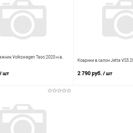
 клик
Сравнение
Купить в 1 клик
е
Под заказ
В избранное
ажник Volkswagen Taos 2020-н.в.
Коврики в салон Jetta VS5 2
2 790 руб.
/ шт
/ шт
В корзину
В корз
 клик
Сравнение
Купить в 1 клик
е
Под заказ
В избранное