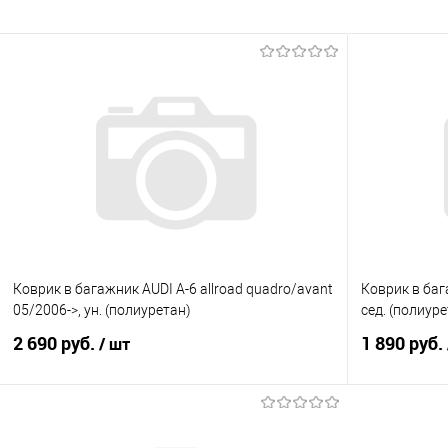
Коврик в багажник AUDI A-6 allroad quadro/avant
Коврик в ба
05/2006->, ун. (полиуретан)
сед. (полиур
2 690 руб.
1 890 руб.
/ шт
В корзину