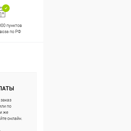
000 пунктов
Весь ассортимент
воза по РФ
сертифицирован
ЛАТЫ
 заказ
или по
ли же
айте онлайн.
е