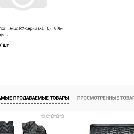
лон Lexus RX-серии (XU10) 1998-
руль
/ шт
В корзину
 клик
Сравнение
е
Под заказ
АМЫЕ ПРОДАВАЕМЫЕ ТОВАРЫ
ПРОСМОТРЕННЫЕ ТОВА