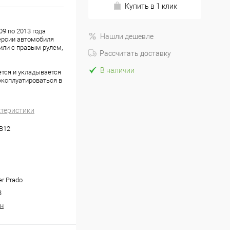
Купить в 1 клик
09 по 2013 года
Нашли дешевле
версии автомобиля
били с правым рулем,
Рассчитать доставку
В наличии
ется и укладывается
эксплуатироваться в
ктеристики
.B12
er Prado
3
н