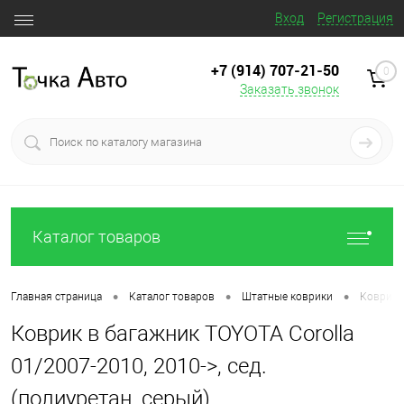
Вход
Регистрация
+7 (914) 707‒21‒50
0
Заказать звонок
Каталог товаров
•
•
•
Главная страница
Каталог товаров
Штатные коврики
Коврик в
Коврик в багажник TOYOTA Corolla
01/2007-2010, 2010->, сед.
(полиуретан, серый)