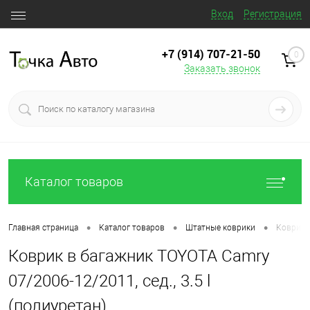
Вход
Регистрация
+7 (914) 707‒21‒50
0
Заказать звонок
Каталог товаров
•
•
•
Главная страница
Каталог товаров
Штатные коврики
Коврик в
Коврик в багажник TOYOTA Camry
07/2006-12/2011, сед., 3.5 l
(полиуретан)