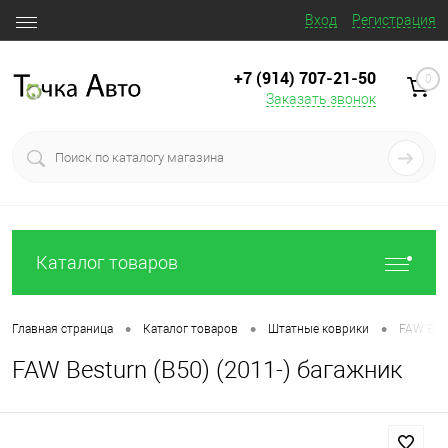
Вход
Регистрация
+7 (914) 707‒21‒50
0
Заказать звонок
Каталог товаров
•
•
•
Главная страница
Каталог товаров
Штатные коврики
FAW Best
FAW Besturn (B50) (2011-) багажник