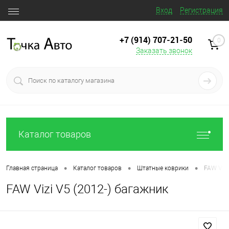
Вход
Регистрация
+7 (914) 707‒21‒50
0
Заказать звонок
Каталог товаров
•
•
•
Главная страница
Каталог товаров
Штатные коврики
FAW Vizi
FAW Vizi V5 (2012-) багажник