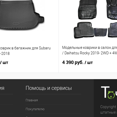
Модельные коврики в салон для
оврик в багажник для Subaru
/ Daihatsu Rocky 2019- 2WD + 
2-2018
руль
4 390 руб.
/ шт
/ шт
ия
Помощь и сервисы
Главная
Copyright
Покупателю
штатные 