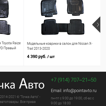
 Toyota Raize
М
Модельные коврики в салон для Nissan X-
4WD Правый
/
Trail 2013-2020
п
4 390 руб.
4
/ шт
+7 (914) 707‒21‒50
Email:
info@pointavto.ru
 2014-2021 © "Точка Авто" -
пн-пт с 9:00 до 19:00, сб-вс с
автотовары. Все права
9:00 до 18:00