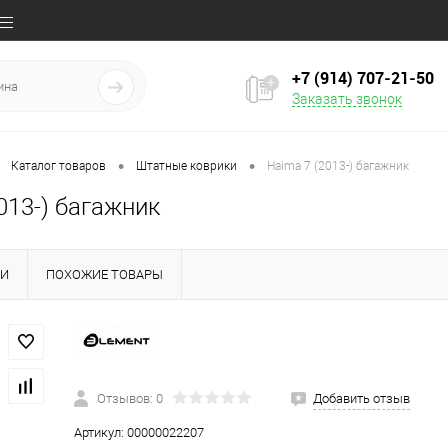
+7 (914) 707‒21‒50
Заказать звонок
•
•
Каталог товаров
Штатные коврики
Haima 7 (2013-) багажник
013-) багажник
КИ
ПОХОЖИЕ ТОВАРЫ
Отзывов: 0
Добавить отзыв
Артикул:
00000022207