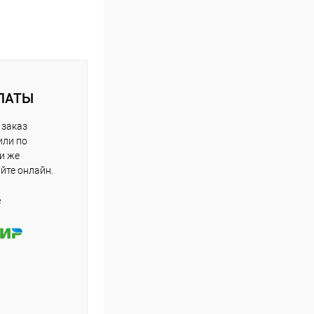
ЛАТЫ
 заказ
или по
ли же
айте онлайн.
е