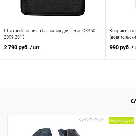
Штатный коврик в багажник для Lexus GX460
Коврик в сал
2009-2013
(водительски
2 790 руб.
990 руб.
/ шт
/
В корзину
Купить в 1 клик
Сравнение
Купить в 1
В избранное
Под заказ
В избранно
С
Рекомендуем