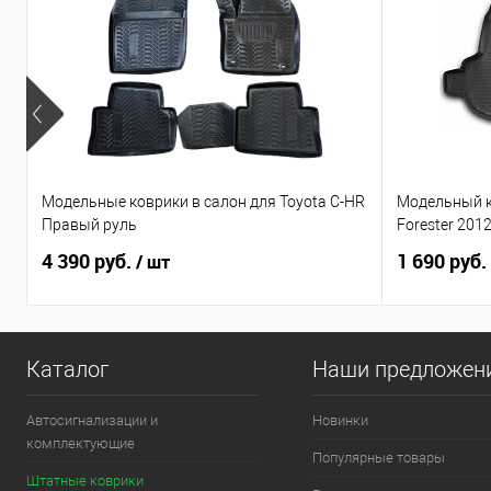
Модельные коврики в салон для Toyota C-HR
Модельный к
Правый руль
Forester 201
4 390 руб.
1 690 руб.
/ шт
Каталог
Наши предложен
Автосигнализации и
Новинки
комплектующие
Популярные товары
Штатные коврики