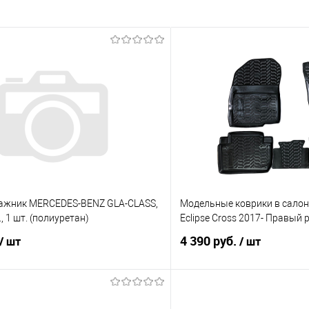
гажник MERCEDES-BENZ GLA-CLASS,
Модельные коврики в салон 
., 1 шт. (полиуретан)
Eclipse Cross 2017- Правый 
4 390 руб.
/ шт
/ шт
В корзину
В корз