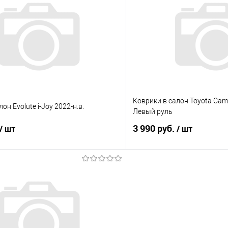
 клик
Сравнение
Купить в 1 клик
е
В наличии
В избранное
Коврики в салон Toyota Camr
он Evolute i-Joy 2022-н.в.
Левый руль
3 990 руб.
/ шт
/ шт
В корзину
В корз
 клик
Сравнение
Купить в 1 клик
е
Под заказ
В избранное