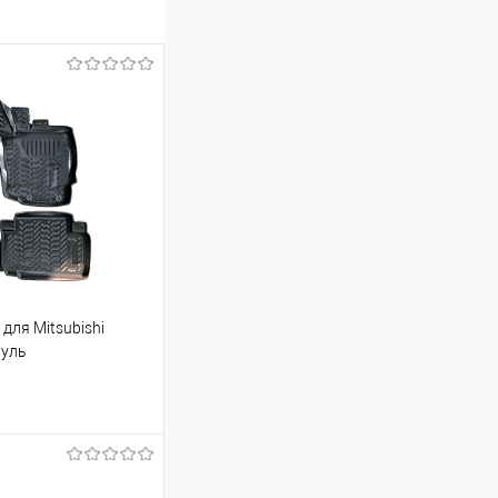
для Mitsubishi
руль
ину