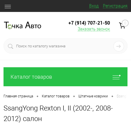
Вход
Регистрация
+7 (914) 707‒21‒50
0
Заказать звонок
Каталог товаров
•
•
•
Главная страница
Каталог товаров
Штатные коврики
SsangYon
SsangYong Rexton I, II (2002-, 2008-
2012) салон