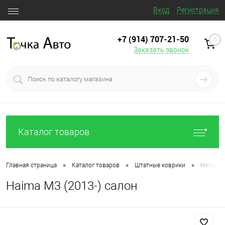
Вход
Регистрация
+7 (914) 707‒21‒50
0
Заказать звонок
Каталог товаров
•
•
•
Главная страница
Каталог товаров
Штатные коврики
Haima M3
Haima M3 (2013-) салон