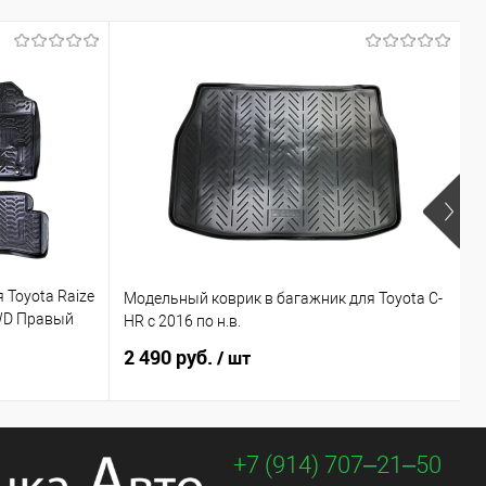
 Toyota Raize
Модельный коврик в багажник для Toyota C-
М
4WD Правый
HR с 2016 по н.в.
2
2 490 руб.
4
/ шт
+7 (914) 707‒21‒50