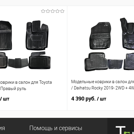
Модельные коврики в салон для
оврики в салон для Toyota
/ Daihatsu Rocky 2019- 2WD + 
- Правый руль
руль
4 390 руб.
/ шт
/ шт
ия
Помощь и сервисы