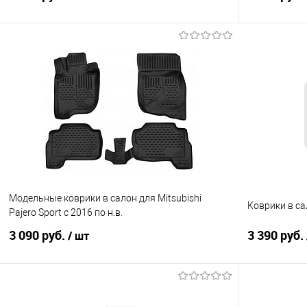
В корзину
Купить в 1 клик
Сравнение
Купить в 1
В избранное
Под заказ
В избранно
Модельные коврики в салон для Mitsubishi
Коврики в са
Pajero Sport с 2016 по н.в.
3 090 руб.
3 390 руб.
/ шт
В корзину