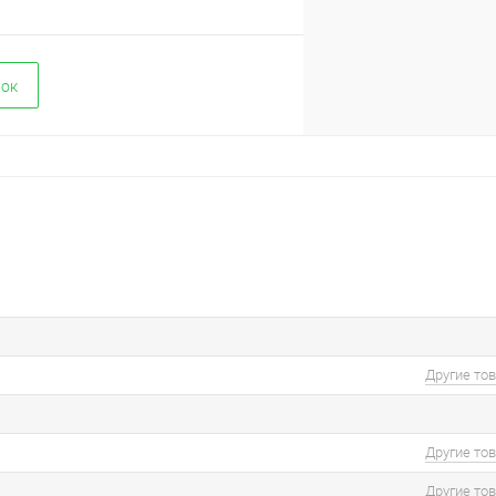
вок
Другие то
Другие то
Другие то