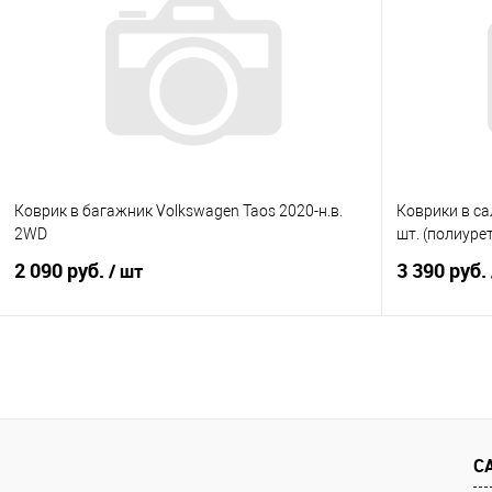
Купить в 1 клик
Сравнение
Купить в 1
В избранное
Под заказ
В избранно
Коврик в багажник Volkswagen Taos 2020-н.в.
Коврики в сал
2WD
шт. (полиуре
2 090 руб.
3 390 руб.
/ шт
В корзину
Купить в 1 клик
Сравнение
Купить в 1
В избранное
Под заказ
В избранно
С