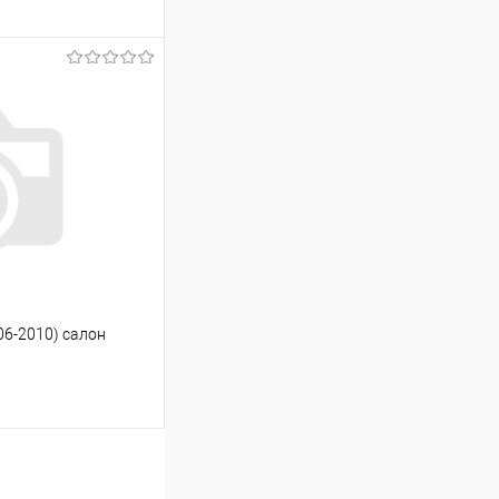
ину
Сравнение
Под заказ
06-2010) салон
ину