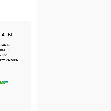
ЛАТЫ
 заказ
или по
ли же
айте онлайн.
е