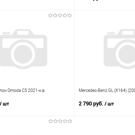
В корзину
В корз
 клик
Сравнение
Купить в 1 клик
е
Под заказ
В избранное
лон Omoda C5 2021-н.в.
Mercedes-Benz GL (X164) (20
2 790 руб.
/ шт
/ шт
В корзину
В корз