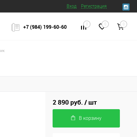
Вход
Регистрация
0
0
0
+7 (984) 199‒60‒60
ник
2 890 руб.
/ шт
В корзину