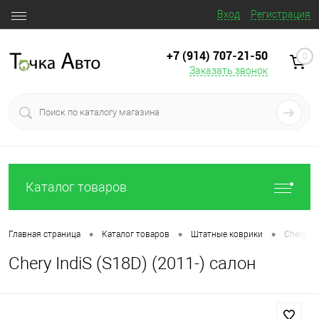
Вход
Регистрация
+7 (914) 707‒21‒50
0
Заказать звонок
Каталог товаров
•
•
•
Главная страница
Каталог товаров
Штатные коврики
Chery In
Chery IndiS (S18D) (2011-) салон