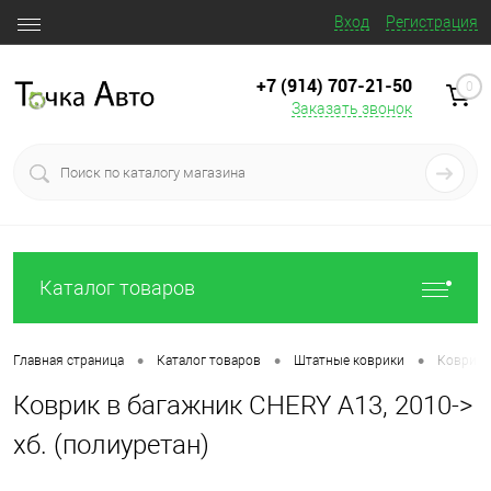
Вход
Регистрация
+7 (914) 707‒21‒50
0
Заказать звонок
Каталог товаров
•
•
•
Главная страница
Каталог товаров
Штатные коврики
Коврик в
Коврик в багажник CHERY A13, 2010->
хб. (полиуретан)