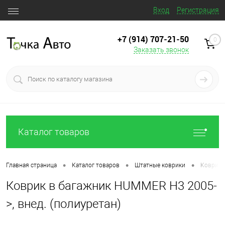
Вход
Регистрация
+7 (914) 707‒21‒50
0
Заказать звонок
Каталог товаров
•
•
•
Главная страница
Каталог товаров
Штатные коврики
Коврик 
Коврик в багажник HUMMER H3 2005-
>, внед. (полиуретан)