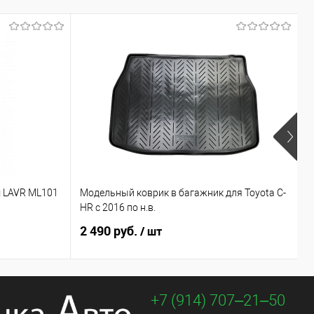
Х
 LAVR ML101
Модельный коврик в багажник для Toyota C-
М
HR с 2016 по н.в.
C
2 490 руб.
3
/ шт
+7 (914) 707‒21‒50