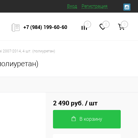
Вход
Регистрация
0
0
0
+7 (984) 199‒60‒60
 2007-2014, 4 шт. (полиуретан)
полиуретан)
2 490 руб.
/ шт
В корзину