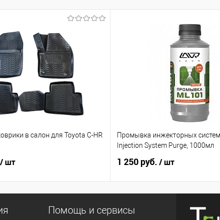
оврики в салон для Toyota C-HR
Промывка инжекторных систем
ь
Injection System Purge, 1000мл
1 250 руб.
/ шт
/ шт
ия
Помощь и сервисы