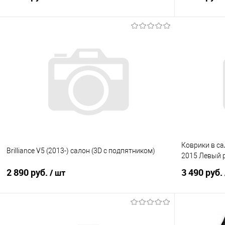
В корзину
Купить в 1 клик
Сравнение
Купить в 1
В избранное
Под заказ
В избранно
Коврики в са
Brilliance V5 (2013-) салон (3D с подпятником)
2015 Левый 
2 890 руб.
3 490 руб.
/ шт
В корзину