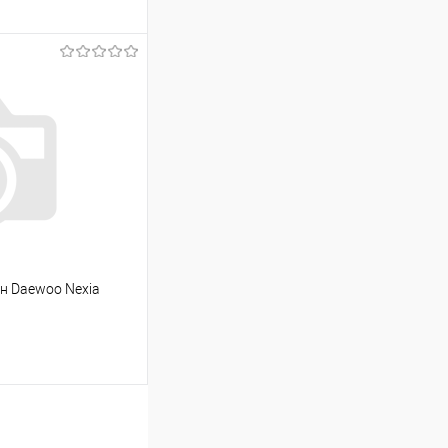
ину
Сравнение
Под заказ
н Daewoo Nexia
ину