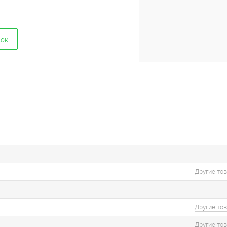
вок
Другие то
Другие то
Другие то