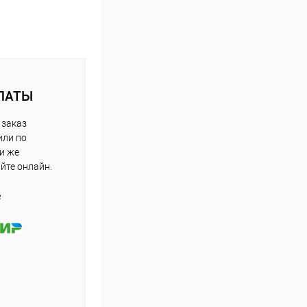
ЛАТЫ
 заказ
или по
ли же
айте онлайн.
е