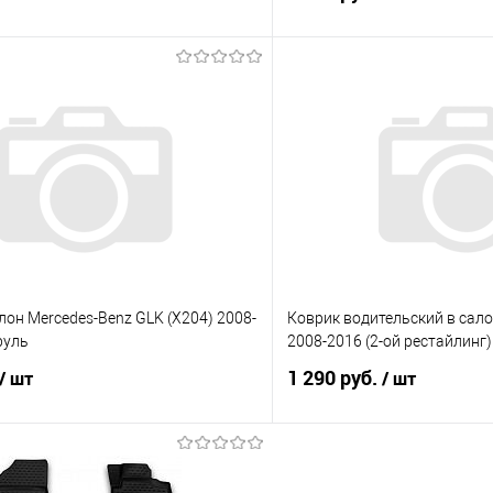
В корзину
В корз
 клик
Сравнение
Купить в 1 клик
е
В наличии
В избранное
лон Mercedes-Benz GLK (X204) 2008-
Коврик водительский в сало
руль
2008-2016 (2-ой рестайлинг)
1 290 руб.
/ шт
/ шт
В корзину
В корз