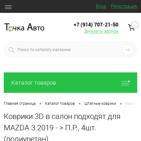
Вход
Регистрация
+7 (914) 707‒21‒50
0
Заказать звонок
Каталог товаров
•
•
•
Главная страница
Каталог товаров
Штатные коврики
Коврики 
Коврики 3D в салон подходят для
MAZDA 3 2019 - > П.Р., 4шт.
(полиуретан)