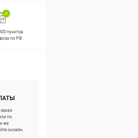
000 пунктов
Весь ассортимент
воза по РФ
сертифицирован
ЛАТЫ
 заказ
или по
ли же
айте онлайн.