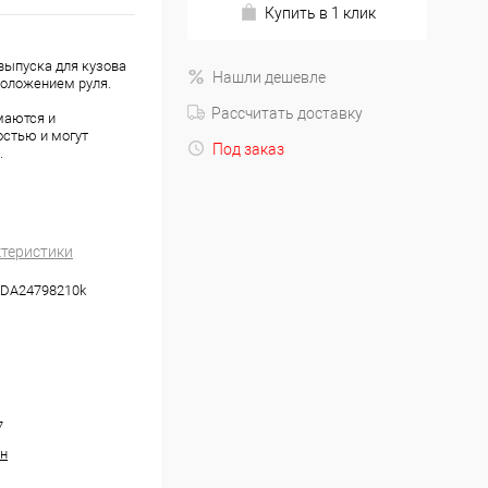
Купить в 1 клик
 выпуска для кузова
Нашли дешевле
положением руля.
Рассчитать доставку
маются и
стью и могут
Под заказ
.
ктеристики
DA24798210k
7
н