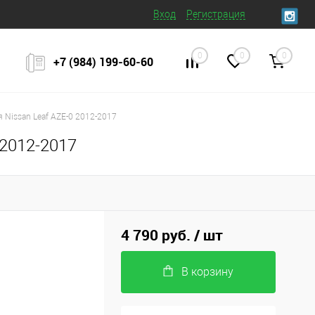
Вход
Регистрация
0
0
0
+7 (984) 199‒60‒60
 Nissan Leaf AZE-0 2012-2017
 2012-2017
4 790 руб.
/ шт
В корзину