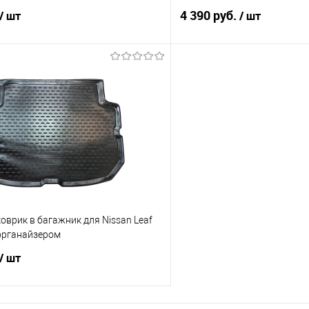
4 390 руб.
/ шт
/ шт
В корзину
В корз
 клик
Сравнение
Купить в 1 клик
е
Под заказ
В избранное
врик в багажник для Nissan Leaf
 органайзером
/ шт