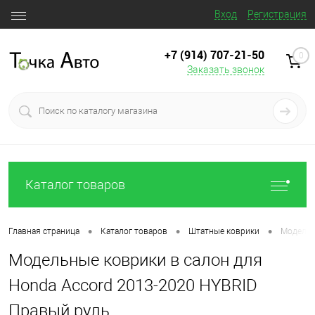
Вход
Регистрация
+7 (914) 707‒21‒50
0
Заказать звонок
Каталог товаров
•
•
•
Главная страница
Каталог товаров
Штатные коврики
Модельн
Модельные коврики в салон для
Honda Accord 2013-2020 HYBRID
Правый руль