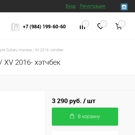
Вход
Регистрация
0
0
0
+7 (984) 199‒60‒60
я Subaru Impreza / XV 2016- хэтчбек
 XV 2016- хэтчбек
3 290 руб.
/ шт
В корзину