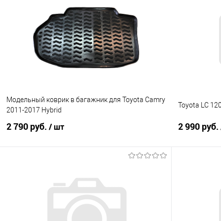
Купить в 1 клик
Сравнение
Купить в 1
В избранное
Под заказ
В избранно
Модельный коврик в багажник для Toyota Camry
Toyota LC 12
2011-2017 Hybrid
2 790 руб.
2 990 руб.
/ шт
В корзину
Купить в 1 клик
Сравнение
Купить в 1
В избранное
Под заказ
В избранно