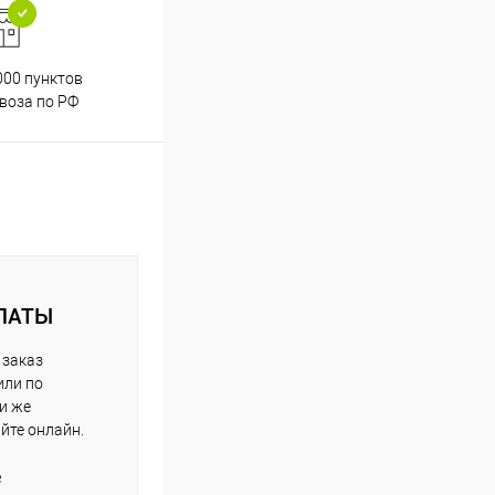
000 пунктов
Весь ассортимент
воза по РФ
сертифицирован
ЛАТЫ
 заказ
или по
ли же
айте онлайн.
е