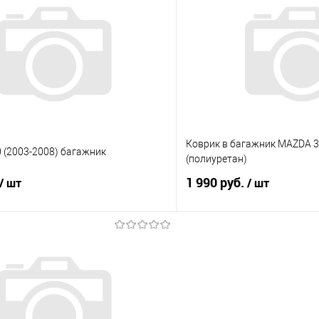
 клик
Сравнение
Купить в 1 клик
е
Под заказ
В избранное
Коврик в багажник MAZDA 3 
0 (2003-2008) багажник
(полиуретан)
1 990 руб.
/ шт
/ шт
В корзину
В корз
 клик
Сравнение
Купить в 1 клик
е
Под заказ
В избранное