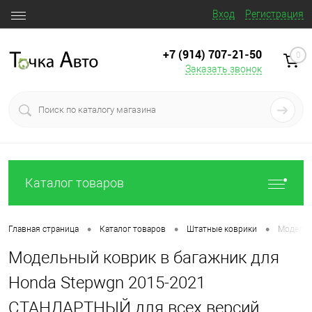
Вход
Регистрация
+7 (914) 707‒21‒50
0
Заказать звонок
Каталог товаров
•
•
•
Главная страница
Каталог товаров
Штатные коврики
Модельн
Модельный коврик в багажник для
Honda Stepwgn 2015-2021
СТАНДАРТНЫЙ для всех версий