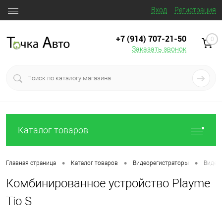
Вход
Регистрация
+7 (914) 707‒21‒50
0
Заказать звонок
Каталог товаров
•
•
•
Главная страница
Каталог товаров
Видеорегистраторы
Видео
Комбинированное устройство Playme
Tio S