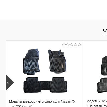
В корзину
Купить в 1 клик
Сравнение
Купить в 1
В избранное
Под заказ
В избранно
С
Модельные ко
Модельные коврики в салон для Nissan X-
/ Daihatsu R
Trail 2013-2020