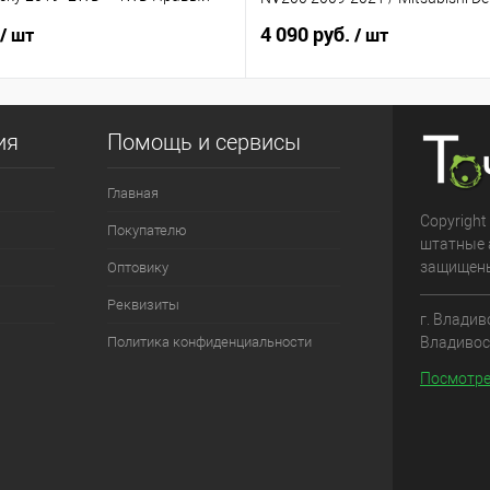
4 090 руб.
/ шт
/ шт
ия
Помощь и сервисы
Главная
Copyright
Покупателю
штатные 
защищен
Оптовику
Реквизиты
г. Владив
Владивос
Политика конфиденциальности
Посмотре