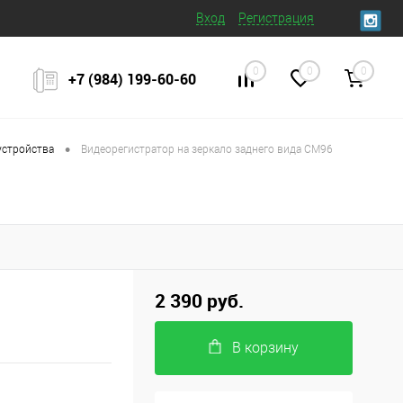
Вход
Регистрация
0
0
0
+7 (984) 199‒60‒60
•
устройства
Видеорегистратор на зеркало заднего вида CM96
2 390 руб.
В корзину