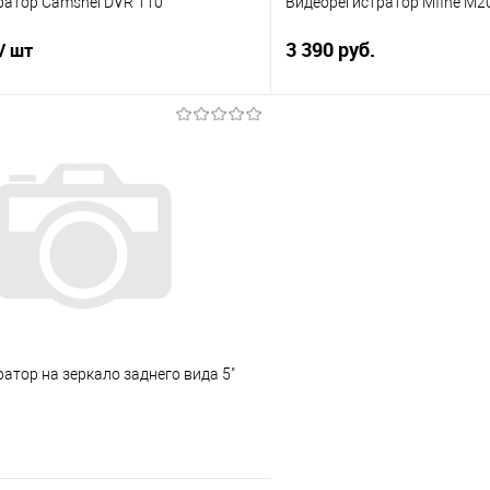
ратор Camshel DVR 110
Видеорегистратор Mfine M2
3 390 руб.
/ шт
В корз
В корзину
Купить в 1 клик
 клик
Сравнение
В избранное
е
Под заказ
атор на зеркало заднего вида 5"