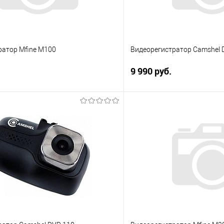
ратор Mfine M100
Видеорегистратор Camshel D
9 990 руб.
В корзину
В корз
 клик
Сравнение
Купить в 1 клик
е
Под заказ
В избранное