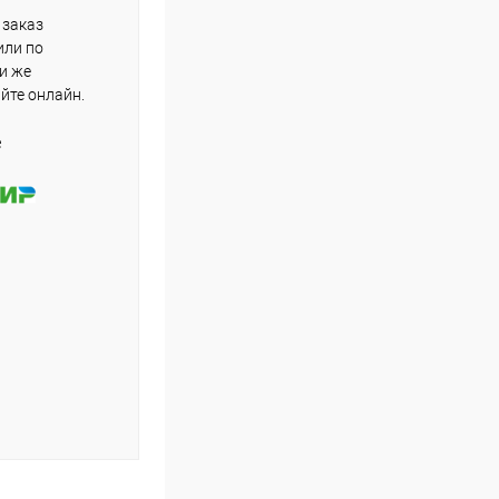
 заказ
или по
ли же
айте онлайн.
е