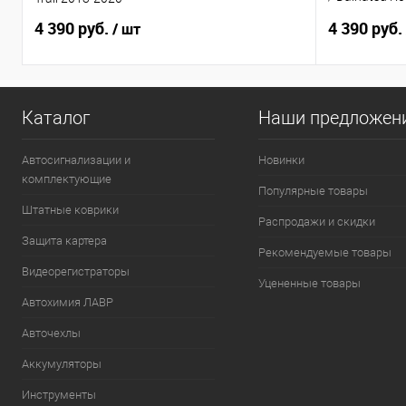
руль
4 390 руб.
4 390 руб.
/ шт
Каталог
Наши предложен
Автосигнализации и
Новинки
комплектующие
Популярные товары
Штатные коврики
Распродажи и скидки
Защита картера
Рекомендуемые товары
Видеорегистраторы
Уцененные товары
Автохимия ЛАВР
Авточехлы
Аккумуляторы
Инструменты