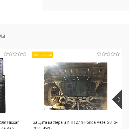
РЫ
Хит продаж
для Nissan
Защита картера и КПП для Honda Vezel 2013-
П
lica Van
2021 4WD
I