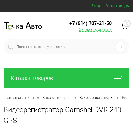
Вход
Регистрация
+7 (914) 707‒21‒50
0
Заказать звонок
Каталог товаров
•
•
•
Главная страница
Каталог товаров
Видеорегистраторы
Видео
Видеорегистратор Camshel DVR 240
GPS