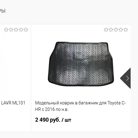
РЫ
Х
 LAVR ML101
Модельный коврик в багажник для Toyota C-
М
HR с 2016 по н.в.
C
2 490 руб.
3
/ шт