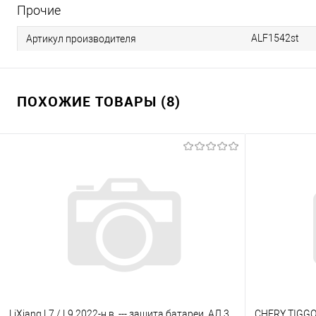
Прочие
ALF1542st
Артикул производителя
ПОХОЖИЕ ТОВАРЫ (8)
LiXiang L7 / L9 2022-н.в. --- защита батареи, АЛ 3
CHERY TIGGO 