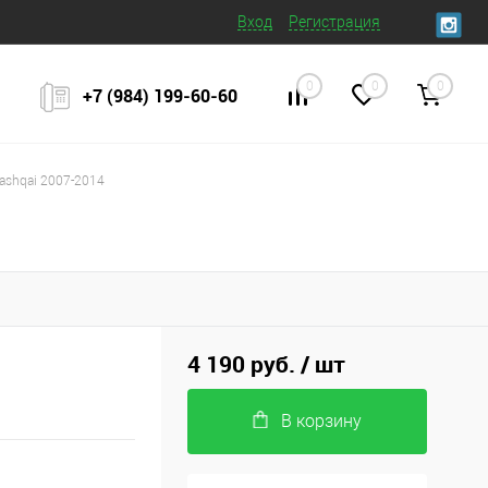
Вход
Регистрация
0
0
0
+7 (984) 199‒60‒60
ashqai 2007-2014
4 190 руб.
/ шт
В корзину