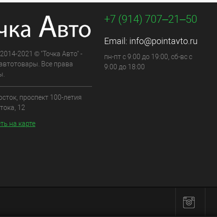
+7 (914) 707‒21‒50
Email:
info@pointavto.ru
 2014-2021 © "Точка Авто" -
пн-пт с 9:00 до 19:00, сб-вс с
автотовары. Все права
9:00 до 18:00
ы.
осток, проспект 100-летия
тока, 12
ть на карте