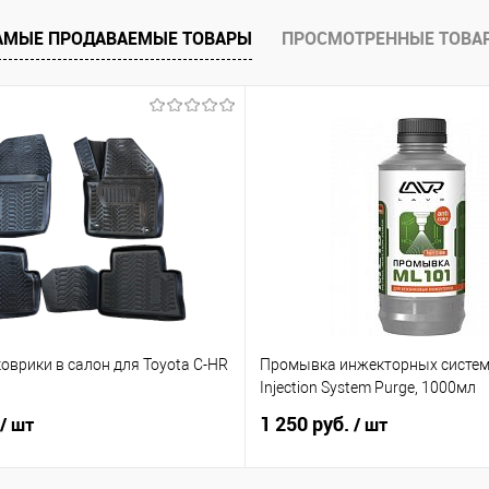
е
Под заказ
АМЫЕ ПРОДАВАЕМЫЕ ТОВАРЫ
ПРОСМОТРЕННЫЕ ТОВА
оврики в салон для Toyota C-HR
Промывка инжекторных систем
ь
Injection System Purge, 1000мл
1 250 руб.
/ шт
/ шт