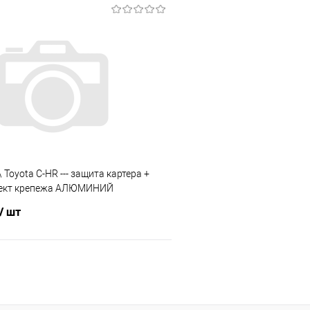
В корзину
В корз
 клик
Сравнение
Купить в 1 клик
е
Под заказ
В избранное
 Toyota C-HR --- защита картера +
лект крепежа АЛЮМИНИЙ
/ шт
В корзину
 клик
Сравнение