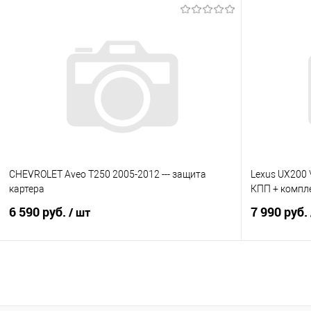
В корзину
Купить в 1 клик
Сравнение
Купить в 1
В избранное
Под заказ
В избранно
CНEVROLET Aveo T250 2005-2012 --- защита
Lexus UX200 \
картера
КПП + комп
6 590 руб.
7 990 руб.
/ шт
В корзину
Купить в 1 клик
Сравнение
Купить в 1