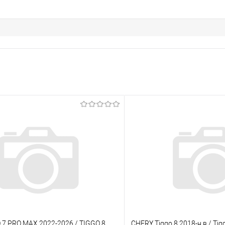
7 PRO MAX 2022-2026 / TIGGO 8
CHERY Tiggo 8 2018-н.в./ Tigg