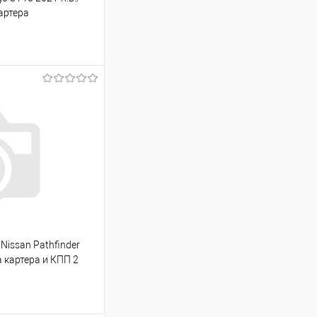
картера
ину
Сравнение
Под заказ
 Nissan Pathfinder
а картера и КПП 2