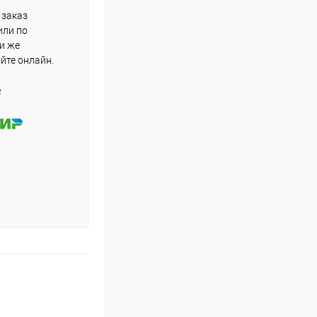
 заказ
или по
ли же
айте онлайн.
е