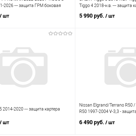
-2026 --- защита ГРМ боковая
Tiggo 4 2018-н.в. --- защита 
5 990 руб.
/ шт
/ шт
В корзину
В корз
 клик
Сравнение
Купить в 1 клик
е
Под заказ
В избранное
Nissan Elgrand/Terrano R50 /
5 2014-2020 --- защита картера
R50 1997-2004 V-3,3 - защит
части
6 490 руб.
/ шт
/ шт