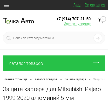
Вход
Регистрация
+7 (914) 707‒21‒50
0
Заказать звонок
Каталог товаров
•
•
•
Главная страница
Каталог товаров
Защита картера
Защита кар
Защита картера для Mitsubishi Pajero
1999-2020 алюминий 5 мм