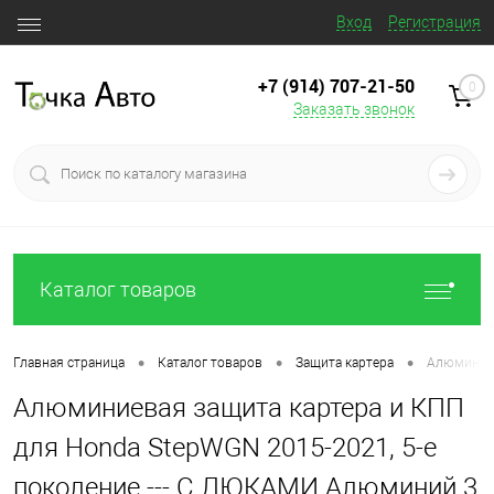
Вход
Регистрация
+7 (914) 707‒21‒50
0
Заказать звонок
Каталог товаров
•
•
•
Главная страница
Каталог товаров
Защита картера
Алюминиев
Алюминиевая защита картера и КПП
для Honda StepWGN 2015-2021, 5-е
поколение --- С ЛЮКАМИ Алюминий 3