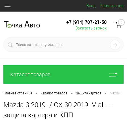
Вход
Регистрация
+7 (914) 707‒21‒50
0
Заказать звонок
Каталог товаров
•
•
•
Главная страница
Каталог товаров
Защита картера
Mazda 3 201
Mazda 3 2019- / CX-30 2019- V-all ---
защита картера и КПП