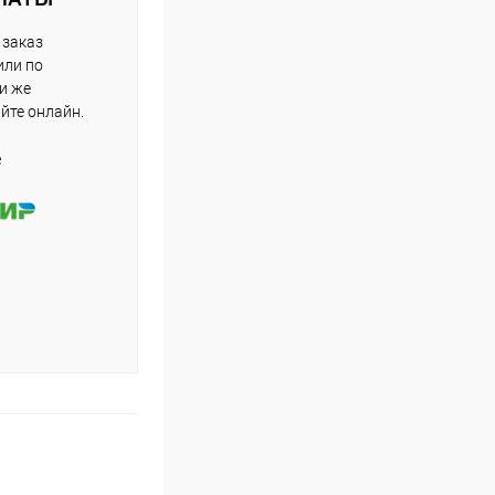
 заказ
или по
ли же
айте онлайн.
е