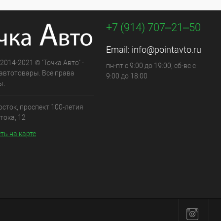
+7 (914) 707‒21‒50
Email:
info@pointavto.ru
 2014-2021 © "Точка Авто" -
пн-пт с 9:00 до 19:00, сб-вс с
автотовары. Все права
9:00 до 18:00
ы.
осток, проспект 100-летия
тока, 12
ть на карте