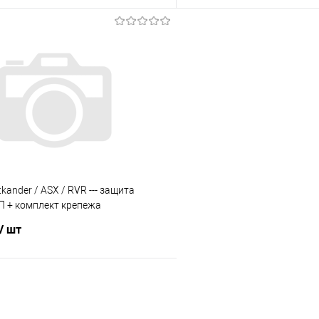
В корзину
В корз
 клик
Сравнение
Купить в 1 клик
е
Под заказ
В избранное
tkander / ASX / RVR --- защита
П + комплект крепежа
/ шт
В корзину