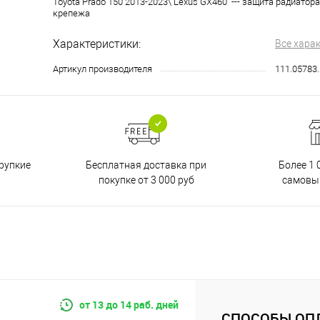
Toyota Prado 150 2013-2023\ Lexus GX460 --- защита радиатор
крепежа
Характеристики:
Все хара
Артикул производителя
111.05783.
Бесплатная доставка при
рупкие
Более 1 
покупке от 3 000 руб
самовы
от 13 до 14 раб. дней
СПОСОБЫ ОП