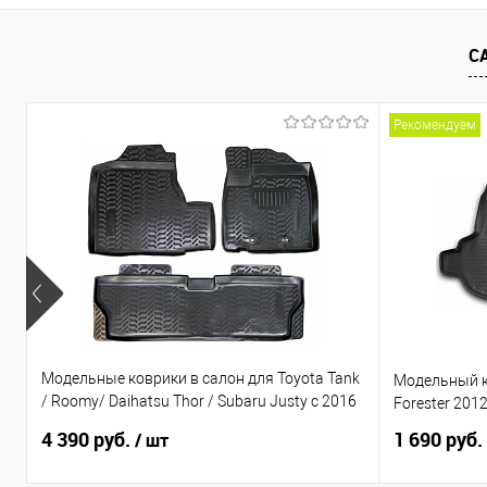
Купить в 1 клик
Сравнение
Купить в 1
В избранное
Под заказ
В избранно
С
Рекомендуем
Модельные коврики в салон для Toyota Tank
Модельный к
/ Roomy/ Daihatsu Thor / Subaru Justy с 2016
Forester 201
по н.в. Правый руль
4 390 руб.
1 690 руб.
/ шт