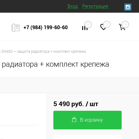
Вход
Регистрация
0
0
0
+7 (984) 199‒60‒60
s GX460 --- защита радиатора + комплект крепежа
та радиатора + комплект крепежа
5 490 руб.
/ шт
В корзину