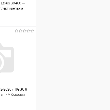
 Lexus GX460 ---
мплект крепежа
ину
Сравнение
В наличии
2-2026 / TIGGO 8
ита ГРМ боковая