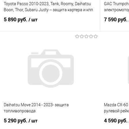
Toyota Passo 2010-2023, Tank, Roomy, Daihatsu
GAC Trumpchi 
Boon, Thor, Subaru Justy -- защита картера и кпп
электромото
5 890 руб.
7 590 руб.
/ шт
В корзину
Купить в 1 клик
Сравнение
Купить в 1
В избранное
Под заказ
В избранно
Daihatsu Move 2014 - 2023- защита
Mazda CX-60 
топливопровода
рулевой рейк
5 290 руб.
4 590 руб.
/ шт