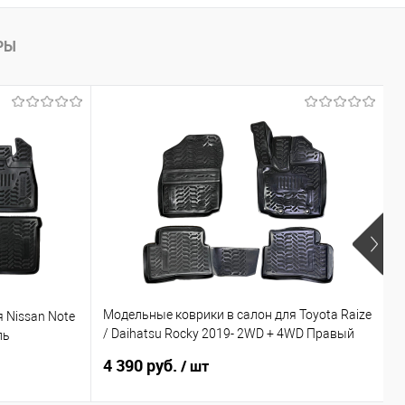
РЫ
Х
Модельные коврики в салон для Toyota Raize
 Nissan Note
М
/ Daihatsu Rocky 2019- 2WD + 4WD Правый
ль
C
руль
4 390 руб.
3
/ шт