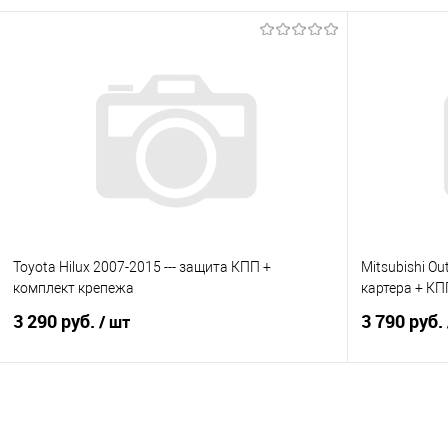
В корзину
Купить в 1 клик
Сравнение
Купить в 1
В избранное
Под заказ
В избранно
Toyota Hilux 2007-2015 --- защита КПП +
Mitsubishi Ou
комплект крепежа
картера + КП
3 290 руб.
3 790 руб.
/ шт
В корзину