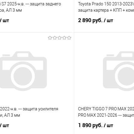
S7 2025-н.в. --- защита заднего
Toyota Prado 150 2013-2023\
ра, АЛ 3 мм
защита картера + КПП + ко
2 890 руб.
/ шт
/ шт
В корзину
В корз
 клик
Сравнение
Купить в 1 клик
е
Под заказ
В избранное
2022-н.в. --- защита усилителя
CHERY TIGGO 7 PRO MAX 202
и, АЛ 3 мм
PRO MAX 2021-2026 --- защ
1 890 руб.
/ шт
/ шт