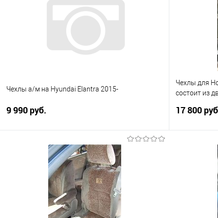
Чехлы для Ho
Чехлы а/м на Hyundai Elantra 2015-
состоит из д
на 3 ряда си
9 990 руб.
17 800 ру
В корзину
Купить в 1 клик
Сравнение
Купить в 1
В избранное
Под заказ
В избранно