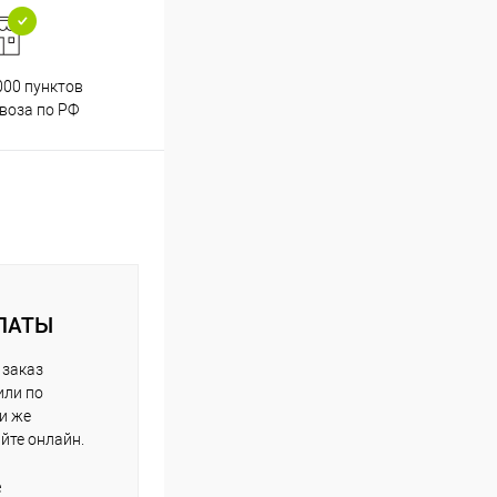
000 пунктов
Весь ассортимент
воза по РФ
сертифицирован
ЛАТЫ
 заказ
или по
ли же
айте онлайн.
е