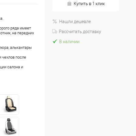
Купить в 1 клик
а.
Нашли дешевле
орого ряда имеет
Рассчитать доставку
отник, на передних
В наличии
люра, алькантары
 чехлов после
ции салона и