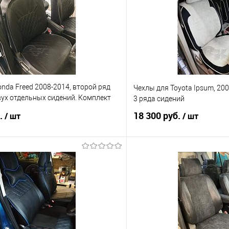
nda Freed 2008-2014, второй ряд
Чехлы для Toyota Ipsum, 200
вух отдельных сидений. Комплект
3 ряда сидений
дений
б.
18 300 руб.
/ шт
/ шт
В корзину
В корз
 клик
Сравнение
Купить в 1 клик
е
Под заказ
В избранное