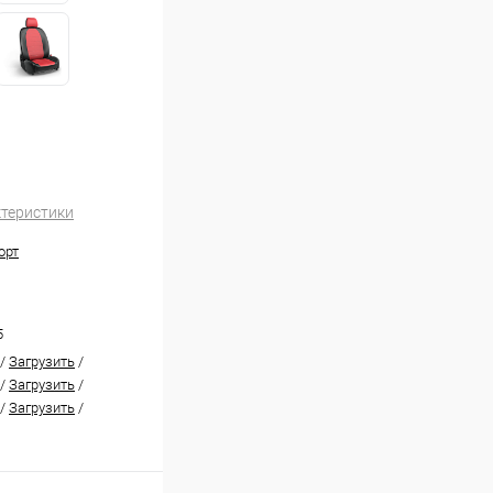
ктеристики
орт
5
/
Загрузить
/
/
Загрузить
/
/
Загрузить
/