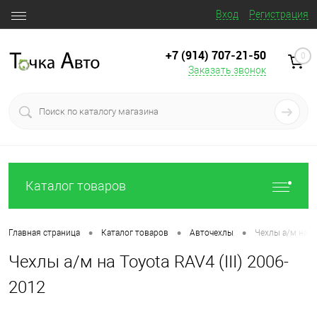
Вход
Регистрация
+7 (914) 707‒21‒50
0
Заказать звонок
Каталог товаров
•
•
•
Главная страница
Каталог товаров
Авточехлы
Чехлы а/м на To
Чехлы а/м на Toyota RAV4 (III) 2006-
2012