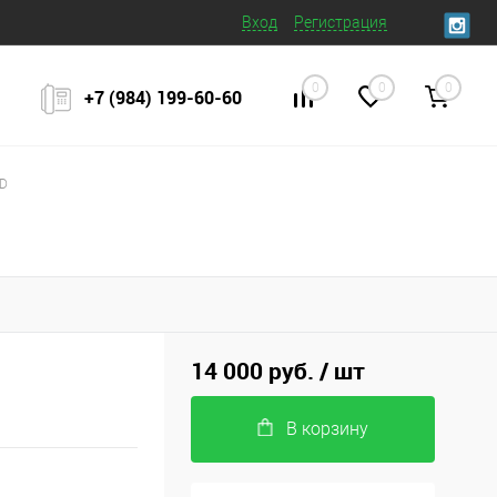
Вход
Регистрация
0
0
0
+7 (984) 199‒60‒60
WD
14 000 руб.
/ шт
В корзину