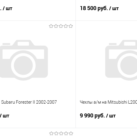
б.
18 500 руб.
/ шт
/ шт
В корзину
В корз
 клик
Сравнение
Купить в 1 клик
е
Под заказ
В избранное
Subaru Forester II 2002-2007
Чехлы а/м на Mitsubishi L20
9 990 руб.
/ шт
/ шт