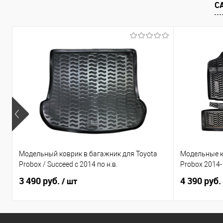
В избранное
Под заказ
В избранно
С
Модельный коврик в багажник для Toyota
Модельные к
Probox / Succeed с 2014 по н.в.
Probox 2014
3 490 руб.
4 390 руб.
/ шт