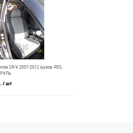
В корзину
В корз
 клик
Сравнение
Купить в 1 клик
е
Под заказ
В избранное
nda CR-V 2007-2012 (кузов: RE5,
 РУЛЬ
б.
/ шт
В корзину
 клик
Сравнение