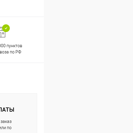
000 пунктов
Весь ассортимент
воза по РФ
сертифицирован
ЛАТЫ
 заказ
или по