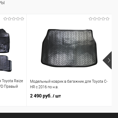
РЫ
 Toyota Raize
Модельный коврик в багажник для Toyota C-
М
4WD Правый
HR с 2016 по н.в.
2
2 490 руб.
4
/ шт