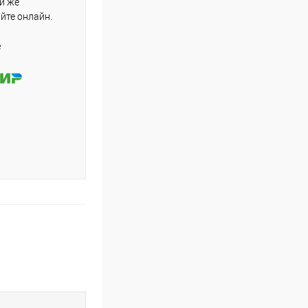
ли же
айте онлайн.
е