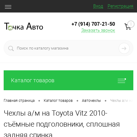
Вход
Регистрация
+7 (914) 707‒21‒50
0
Заказать звонок
Каталог товаров
•
•
•
Главная страница
Каталог товаров
Авточехлы
Чехлы а/м на T
Чехлы а/м на Toyota Vitz 2010-
съёмные подголовники, сплошная
задняя спинка