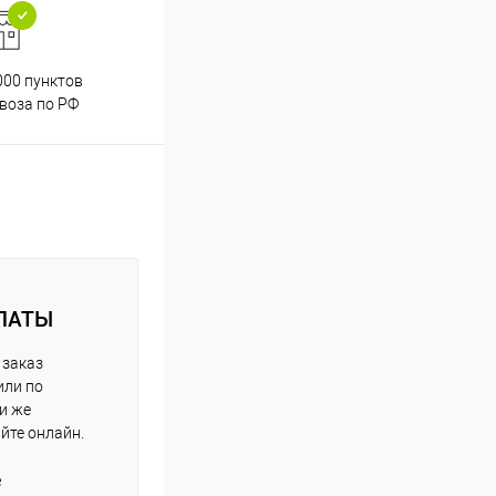
000 пунктов
Весь ассортимент
воза по РФ
сертифицирован
ЛАТЫ
 заказ
или по
ли же
айте онлайн.
е