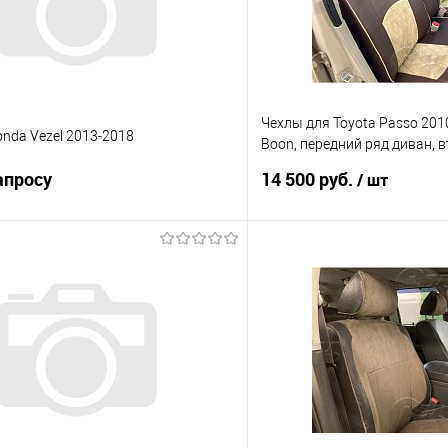
Чехлы для Toyota Passo 2010
nda Vezel 2013-2018
Boon, передний ряд диван, в
делением 40/60 с двумя по
апросу
14 500 руб.
/ шт
Запросить цену
В корз
 клик
Сравнение
Купить в 1 клик
е
Под заказ
В избранное