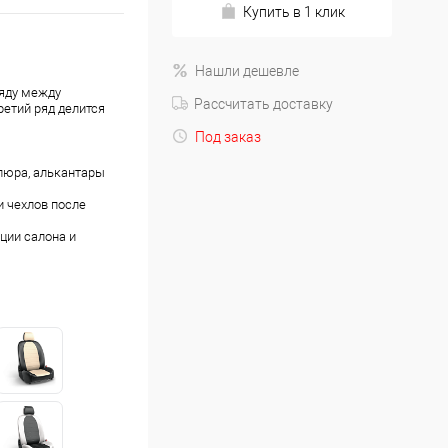
Купить в 1 клик
Нашли дешевле
ряду между
Рассчитать доставку
ретий ряд делится
Под заказ
люра, алькантары
 чехлов после
ции салона и