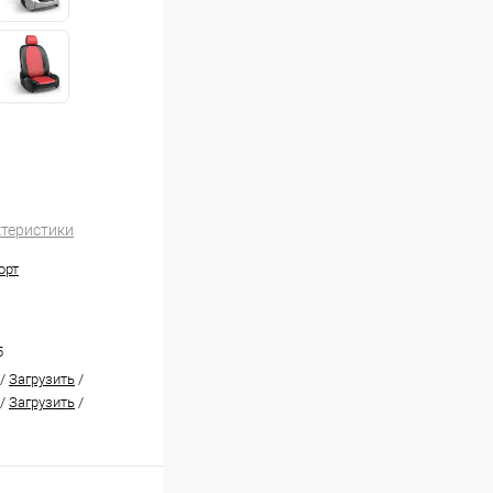
ктеристики
орт
5
/
Загрузить
/
/
Загрузить
/