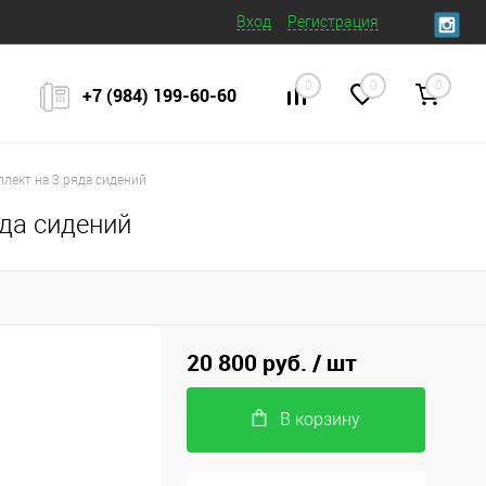
Вход
Регистрация
0
0
0
+7 (984) 199‒60‒60
плект на 3 ряда сидений
яда сидений
20 800 руб.
/ шт
В корзину