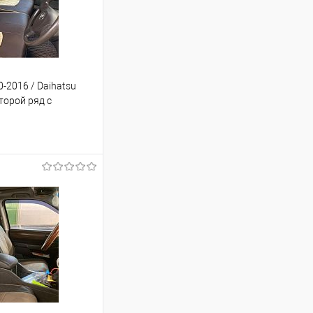
-2016 / Daihatsu
торой ряд с
дголовниками
ину
Сравнение
Под заказ