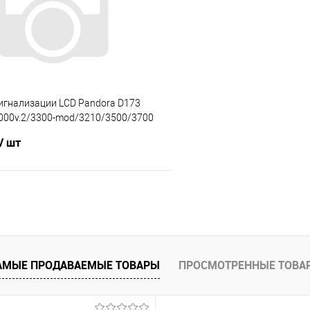
е
В наличии
В избранное
игнализации LCD Pandora D173
000v.2/3300-mod/3210/3500/3700
/ шт
В корзину
 клик
Сравнение
е
Под заказ
АМЫЕ ПРОДАВАЕМЫЕ ТОВАРЫ
ПРОСМОТРЕННЫЕ ТОВА