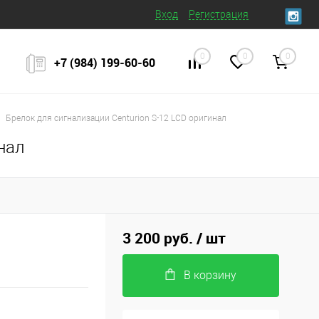
Вход
Регистрация
0
0
0
+7 (984) 199‒60‒60
Брелок для сигнализации Centurion S-12 LCD оригинал
нал
3 200 руб.
/ шт
В корзину