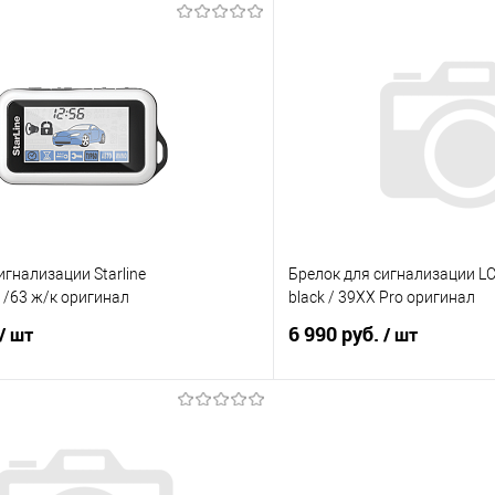
В корзину
В корз
 клик
Сравнение
Купить в 1 клик
е
Под заказ
В избранное
игнализации Starline
Брелок для сигнализации LC
1/63 ж/к оригинал
black / 39XX Pro оригинал
6 990 руб.
/ шт
/ шт
В корзину
В корз
 клик
Сравнение
Купить в 1 клик