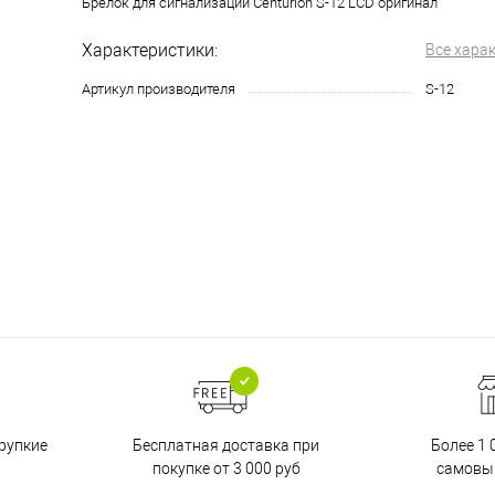
Брелок для сигнализации Centurion S-12 LCD оригинал
Характеристики:
Все хара
Артикул производителя
S-12
Бесплатная доставка при
рупкие
Более 1 
покупке от 3 000 руб
самовы