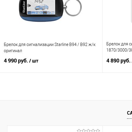
В избранное
Под заказ
В избранно
Брелок для с
Брелок для сигнализации Starline B94 / B92 ж/к
1870/3000/3
оригинал
оригинал
4 990 руб.
4 890 руб.
/ шт
В корзину
Купить в 1 клик
Сравнение
Купить в 1
В избранное
Под заказ
В избранно
С