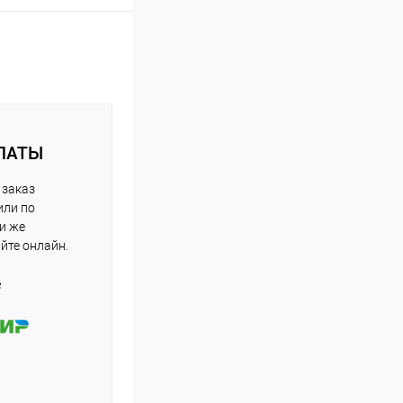
ЛАТЫ
 заказ
или по
ли же
айте онлайн.
е