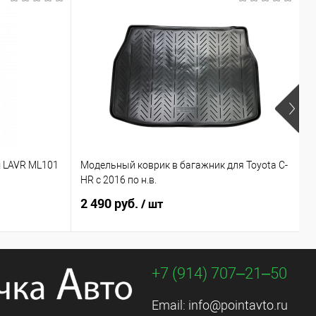
 LAVR ML101
Модельный коврик в багажник для Toyota C-
М
HR с 2016 по н.в.
C
2 490 руб.
3
/ шт
+7 (914) 707‒21‒50
Email:
info@pointavto.ru