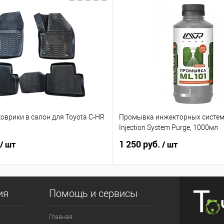
оврики в салон для Toyota C-HR
Промывка инжекторных систем
ь
Injection System Purge, 1000мл
1 250 руб.
/ шт
/ шт
ия
Помощь и сервисы
Главная