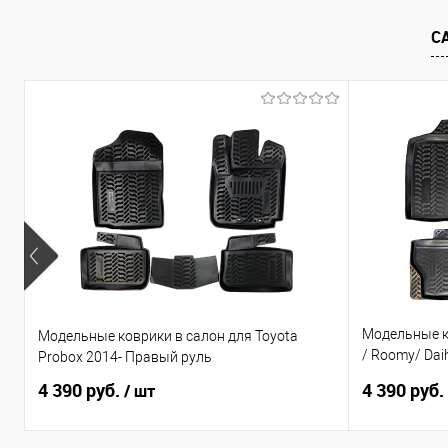
В избранное
Под заказ
В избранно
С
Модельные ко
Модельные коврики в салон для Toyota
/ Roomy/ Daih
Probox 2014- Правый руль
по н.в. Прав
4 390 руб.
4 390 руб.
/ шт