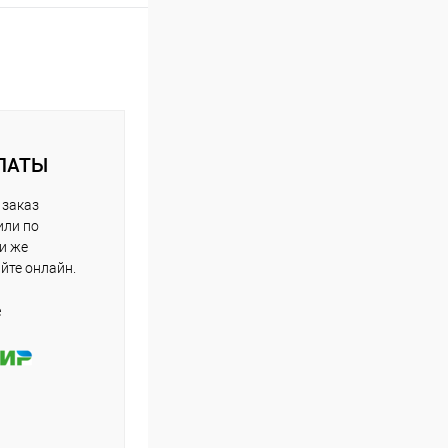
ЛАТЫ
 заказ
или по
ли же
айте онлайн.
е