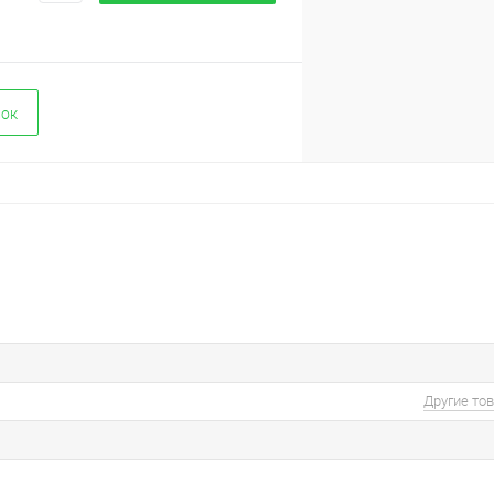
вок
Другие то