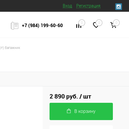
Вход
Регистрация
0
0
0
+7 (984) 199‒60‒60
ест) багажник
2 890 руб.
/ шт
В корзину