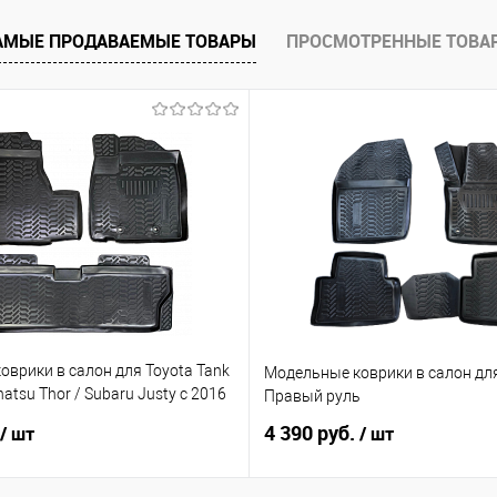
е
Под заказ
АМЫЕ ПРОДАВАЕМЫЕ ТОВАРЫ
ПРОСМОТРЕННЫЕ ТОВА
врики в салон для Toyota Tank
Модельные коврики в салон для
atsu Thor / Subaru Justy с 2016
Правый руль
ый руль
4 390 руб.
/ шт
/ шт