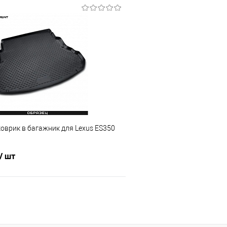
В корзину
В корз
 клик
Сравнение
Купить в 1 клик
е
Под заказ
В избранное
оврик в багажник для Lexus ES350
/ шт
В корзину
 клик
Сравнение