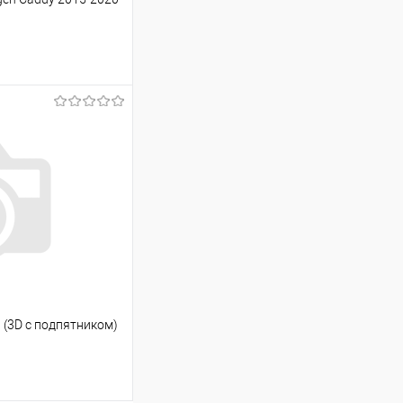
ину
Сравнение
Под заказ
н (3D с подпятником)