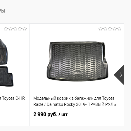
РЫ
 Toyota C-HR
Модельный коврик в багажник для Toyota
П
Raize / Daihatsu Rocky 2019- ПРАВЫЙ РУЛЬ
I
2 990 руб.
1
/ шт