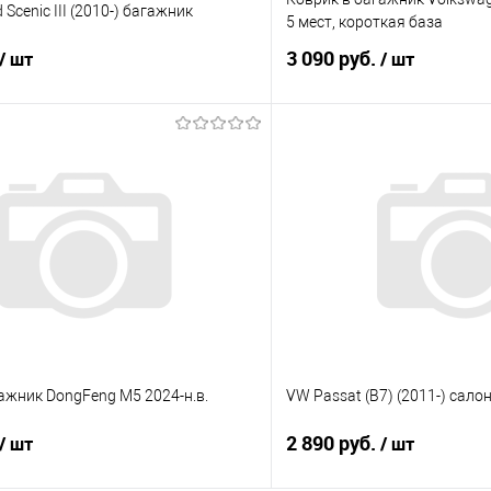
 Scenic III (2010-) багажник
5 мест, короткая база
3 090 руб.
/ шт
/ шт
В корзину
В корз
 клик
Сравнение
Купить в 1 клик
е
Под заказ
В избранное
ажник DongFeng M5 2024-н.в.
VW Passat (B7) (2011-) сало
2 890 руб.
/ шт
/ шт