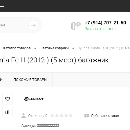
+7 (914) 707‒21‒50
Заказать звонок
•
•
Каталог товаров
Штатные коврики
Hyundai Santa Fe III (2012-) (5 м
ta Fe III (2012-) (5 мест) багажник
КИ
ПОХОЖИЕ ТОВАРЫ
Отзывов: 0
Добавить отзыв
Артикул:
00000022222