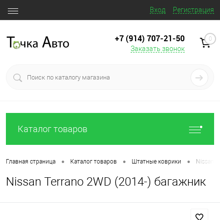
Вход
Регистрация
+7 (914) 707‒21‒50
0
Заказать звонок
Каталог товаров
•
•
•
Главная страница
Каталог товаров
Штатные коврики
Nissan T
Nissan Terrano 2WD (2014-) багажник