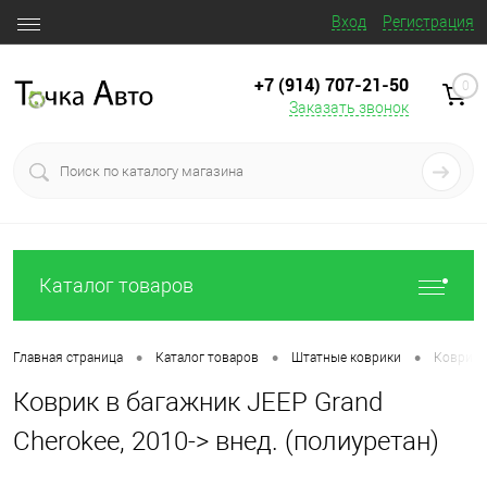
Вход
Регистрация
+7 (914) 707‒21‒50
0
Заказать звонок
Каталог товаров
•
•
•
Главная страница
Каталог товаров
Штатные коврики
Коврик в
Коврик в багажник JEEP Grand
Cherokee, 2010-> внед. (полиуретан)