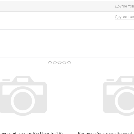
Другие то
Другие то
ельский в салон Kia Picanto (TA)
Коврик в багажник Peugeot Tr