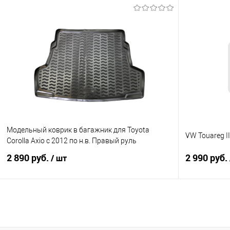
В корзину
Купить в 1 клик
Сравнение
Купить в 1
В избранное
Под заказ
В избранно
Модельный коврик в багажник для Toyota
VW Touareg II
Corolla Axio с 2012 по н.в. Правый руль
2 890 руб.
2 990 руб.
/ шт
В корзину
Купить в 1 клик
Сравнение
Купить в 1