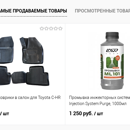
е
Под заказ
АМЫЕ ПРОДАВАЕМЫЕ ТОВАРЫ
ПРОСМОТРЕННЫЕ ТОВА
оврики в салон для Toyota C-HR
Промывка инжекторных систем
ь
Injection System Purge, 1000мл
1 250 руб.
/ шт
/ шт