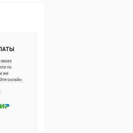
ЛАТЫ
 заказ
или по
ли же
айте онлайн.
е