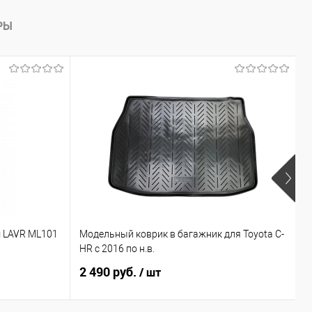
РЫ
Х
 LAVR ML101
Модельный коврик в багажник для Toyota C-
М
HR с 2016 по н.в.
C
2 490 руб.
3
/ шт