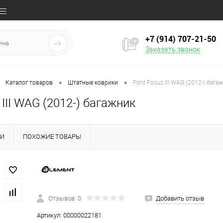
+7 (914) 707‒21‒50
Заказать звонок
•
•
Каталог товаров
Штатные коврики
Ford Focus III WAG (2012-) бага
 III WAG (2012-) багажник
КИ
ПОХОЖИЕ ТОВАРЫ
Отзывов: 0
Добавить отзыв
Артикул:
00000022181