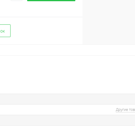
вок
Другие то