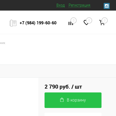
Вход
Регистрация
0
0
0
+7 (984) 199‒60‒60
жник
2 790 руб.
/ шт
В корзину