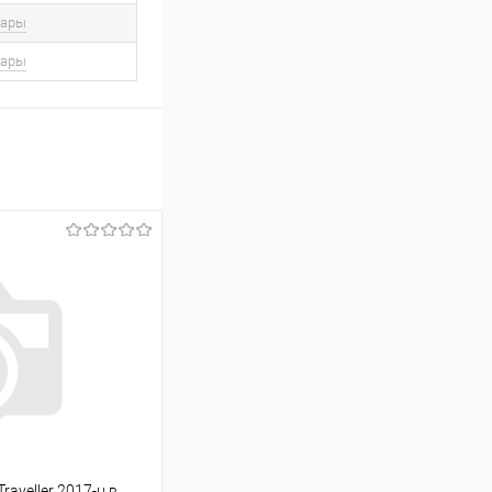
вары
вары
aveller 2017-н.в.