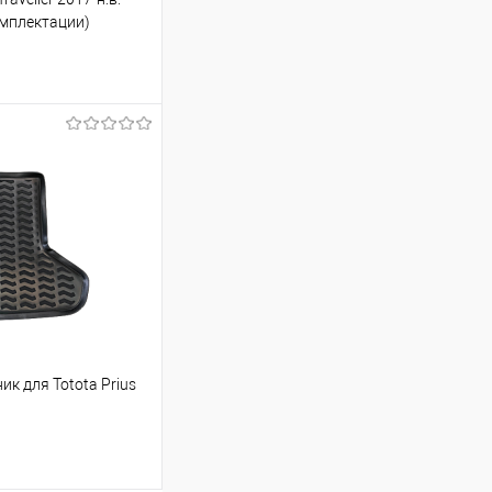
омплектации)
ину
Сравнение
Под заказ
к для Totota Prius