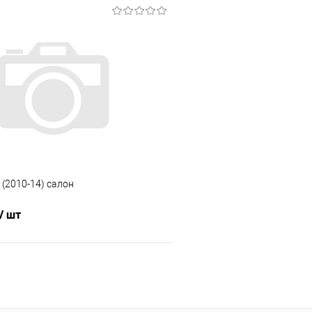
В корзину
В корз
 клик
Сравнение
Купить в 1 клик
е
Под заказ
В избранное
 (2010-14) салон
/ шт
В корзину
 клик
Сравнение