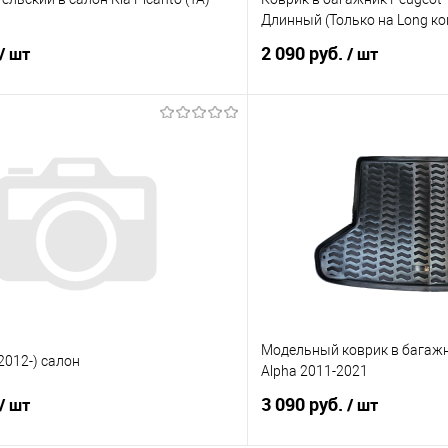
Длинный (Только на Long к
2 090 руб.
/ шт
/ шт
В корзину
В корз
 клик
Сравнение
Купить в 1 клик
е
Под заказ
В избранное
Модельный коврик в багажни
(2012-) салон
Alpha 2011-2021
3 090 руб.
/ шт
/ шт