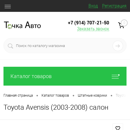
Вход
Регистрация
+7 (914) 707‒21‒50
0
Заказать звонок
Каталог товаров
•
•
•
Главная страница
Каталог товаров
Штатные коврики
Toyota A
Toyota Avensis (2003-2008) салон