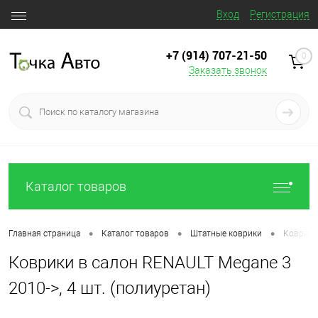
Вход
Регистрация
+7 (914) 707‒21‒50
0
Заказать звонок
Каталог товаров
•
•
•
Главная страница
Каталог товаров
Штатные коврики
Коврики 
Коврики в салон RENAULT Megane 3
2010->, 4 шт. (полиуретан)