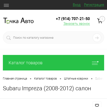
Вход
Регистрация
+7 (914) 707‒21‒50
0
Заказать звонок
Каталог товаров
•
•
•
Главная страница
Каталог товаров
Штатные коврики
Subaru I
Subaru Impreza (2008-2012) салон