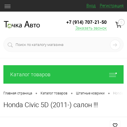
Вход
Регистрация
+7 (914) 707‒21‒50
0
Заказать звонок
Каталог товаров
•
•
•
Главная страница
Каталог товаров
Штатные коврики
Honda Civ
Honda Civic 5D (2011-) салон !!!