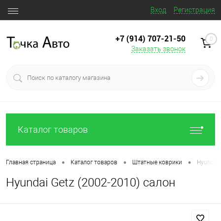
Вход
Регистрация
+7 (914) 707‒21‒50
0
Заказать звонок
Каталог товаров
•
•
•
Главная страница
Каталог товаров
Штатные коврики
Hyundai 
Hyundai Getz (2002-2010) салон