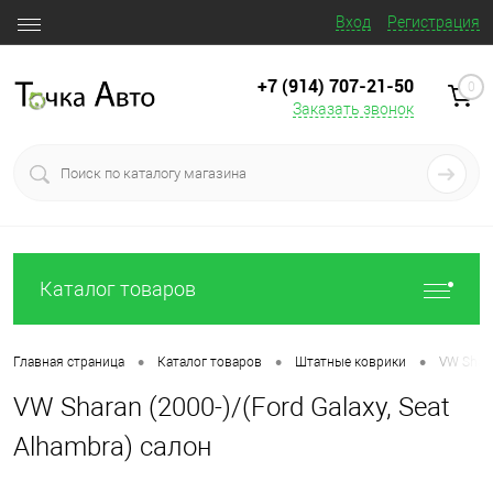
Вход
Регистрация
+7 (914) 707‒21‒50
0
Заказать звонок
Каталог товаров
•
•
•
Главная страница
Каталог товаров
Штатные коврики
VW Shara
VW Sharan (2000-)/(Ford Galaxy, Seat
Alhambra) салон