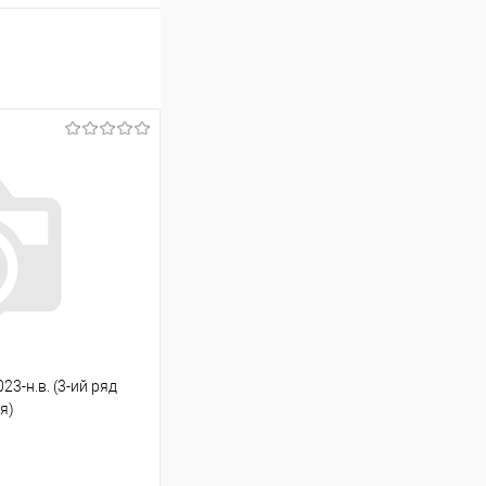
23-н.в. (3-ий ряд
я)