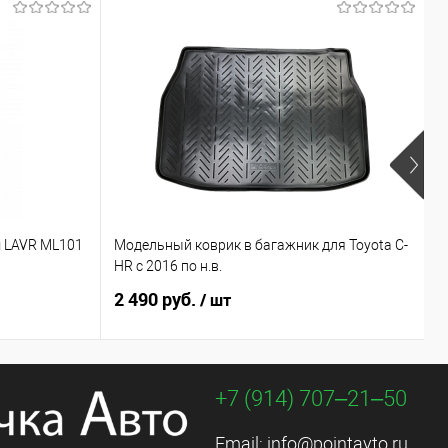
Х
 LAVR ML101
Модельный коврик в багажник для Toyota C-
М
HR с 2016 по н.в.
C
2 490 руб.
3
/ шт
+7 (914) 707‒21‒50
Email:
info@pointavto.ru