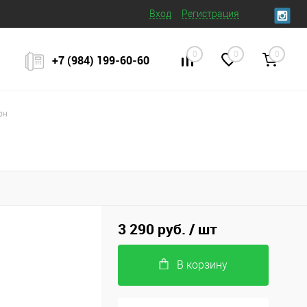
Вход
Регистрация
0
0
0
+7 (984) 199‒60‒60
он
3 290 руб.
/ шт
В корзину