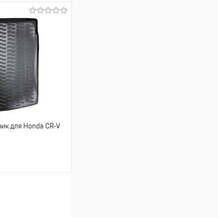
ину
Сравнение
Под заказ
ик для Honda CR-V
ину