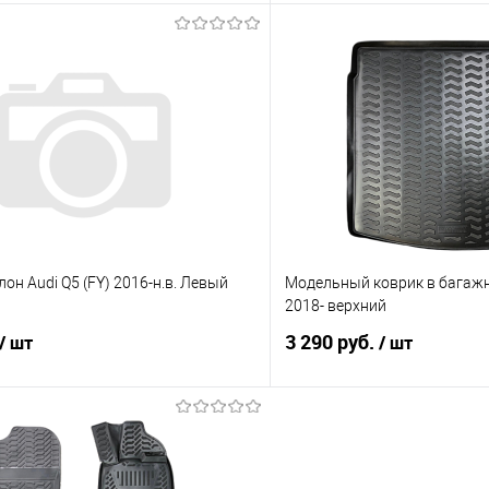
В корзину
В корз
 клик
Сравнение
Купить в 1 клик
е
Под заказ
В избранное
лон Audi Q5 (FY) 2016-н.в. Левый
Модельный коврик в багажн
2018- верхний
3 290 руб.
/ шт
/ шт
В корзину
В корз