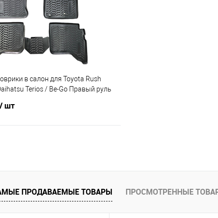
 клик
Сравнение
Купить в 1 клик
е
Под заказ
В избранное
врики в салон для Toyota Rush
Daihatsu Terios / Be-Go Правый руль
/ шт
В корзину
 клик
Сравнение
е
Под заказ
АМЫЕ ПРОДАВАЕМЫЕ ТОВАРЫ
ПРОСМОТРЕННЫЕ ТОВА