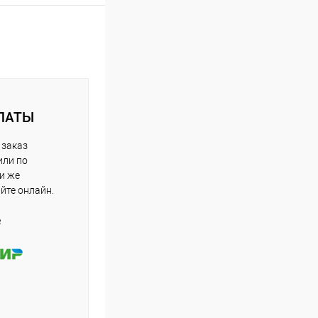
ЛАТЫ
 заказ
или по
ли же
айте онлайн.
е