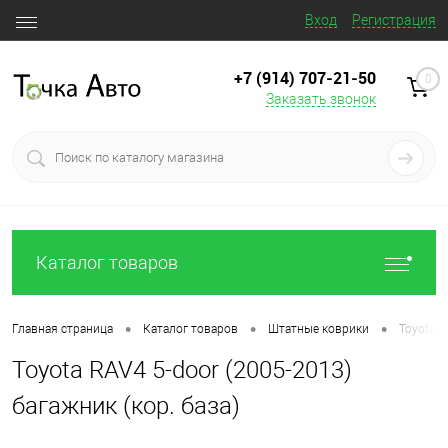
Вход
Регистрация
+7 (914) 707‒21‒50
0
Заказать звонок
Каталог товаров
•
•
•
Главная страница
Каталог товаров
Штатные коврики
Toyota R
Toyota RAV4 5-door (2005-2013)
багажник (кор. база)