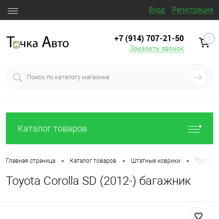
Вход
Регистрация
+7 (914) 707‒21‒50
0
Заказать звонок
Каталог товаров
•
•
•
Главная страница
Каталог товаров
Штатные коврики
Toyota C
Toyota Corolla SD (2012-) багажник