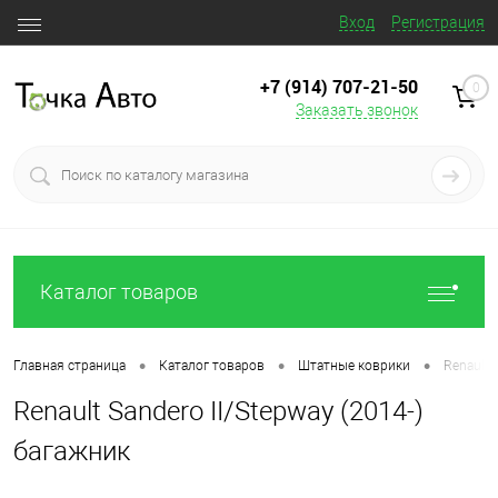
Вход
Регистрация
+7 (914) 707‒21‒50
0
Заказать звонок
Каталог товаров
•
•
•
Главная страница
Каталог товаров
Штатные коврики
Renault 
Renault Sandero II/Stepway (2014-)
багажник