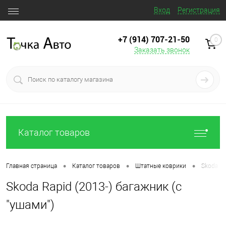
Вход
Регистрация
+7 (914) 707‒21‒50
0
Заказать звонок
Каталог товаров
•
•
•
Главная страница
Каталог товаров
Штатные коврики
Skoda Ra
Skoda Rapid (2013-) багажник (с
"ушами")