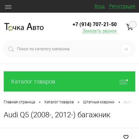
Вход
Регистрация
+7 (914) 707‒21‒50
0
Заказать звонок
Каталог товаров
•
•
•
Главная страница
Каталог товаров
Штатные коврики
Audi Q5 
Audi Q5 (2008-, 2012-) багажник